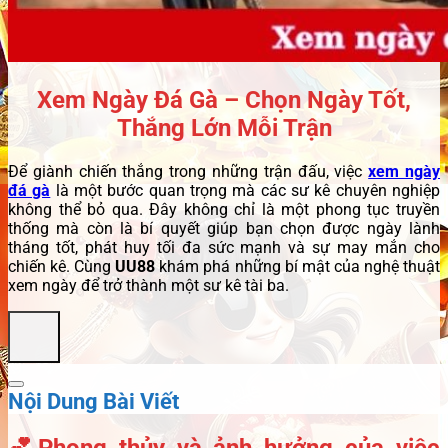
Xem Ngày Đá Gà – Chọn Ngày Tốt,
Thắng Lớn Mỗi Trận
Để giành chiến thắng trong những trận đấu, việc
xem ngày
đá gà
là một bước quan trọng mà các sư kê chuyên nghiệp
không thể bỏ qua. Đây không chỉ là một phong tục truyền
thống mà còn là bí quyết giúp bạn chọn được ngày lành
tháng tốt, phát huy tối đa sức mạnh và sự may mắn cho
chiến kê. Cùng
UU88
khám phá những bí mật của nghệ thuật
xem ngày để trở thành một sư kê tài ba.
Nội Dung Bài Viết
💕Phong thủy và ảnh hưởng của việc