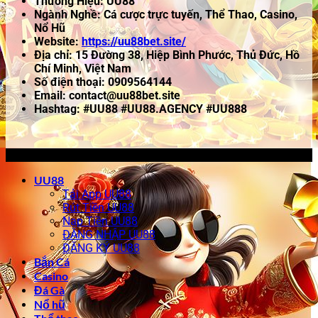
Thương Hiệu: UU88
Ngành Nghề: Cá cược trực tuyến, Thể Thao, Casino,
Nổ Hũ
Website:
https://uu88bet.site/
Địa chỉ: 15 Đường 38, Hiệp Bình Phước, Thủ Đức, Hồ
Chí Minh, Việt Nam
Số điện thoại: 0909564144
Email:
contact@uu88bet.site
Hashtag: #UU88 #UU88.AGENCY #UU888
UU88
UU88
Tải App UU88
Rút Tiền UU88
Nạp Tiền UU88
ĐĂNG NHẬP UU88
ĐĂNG KÝ UU88
Bắn Cá
Casino
Đá Gà
Nổ hũ