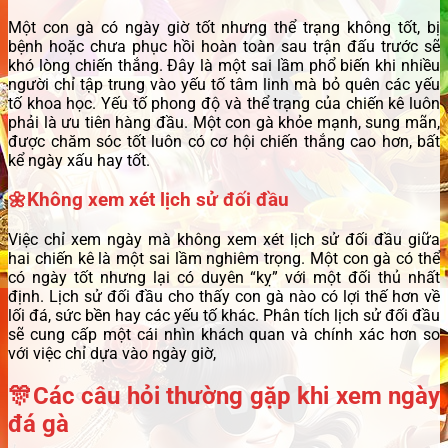
Một con gà có ngày giờ tốt nhưng thể trạng không tốt, bị
bệnh hoặc chưa phục hồi hoàn toàn sau trận đấu trước sẽ
khó lòng chiến thắng. Đây là một sai lầm phổ biến khi nhiều
người chỉ tập trung vào yếu tố tâm linh mà bỏ quên các yếu
tố khoa học. Yếu tố phong độ và thể trạng của chiến kê luôn
phải là ưu tiên hàng đầu. Một con gà khỏe mạnh, sung mãn,
được chăm sóc tốt luôn có cơ hội chiến thắng cao hơn, bất
kể ngày xấu hay tốt.
🌼Không xem xét lịch sử đối đầu
Việc chỉ xem ngày mà không xem xét lịch sử đối đầu giữa
hai chiến kê là một sai lầm nghiêm trọng. Một con gà có thể
có ngày tốt nhưng lại có duyên “kỵ” với một đối thủ nhất
định. Lịch sử đối đầu cho thấy con gà nào có lợi thế hơn về
lối đá, sức bền hay các yếu tố khác. Phân tích lịch sử đối đầu
sẽ cung cấp một cái nhìn khách quan và chính xác hơn so
với việc chỉ dựa vào ngày giờ,
🎊Các câu hỏi thường gặp khi xem ngày
đá gà