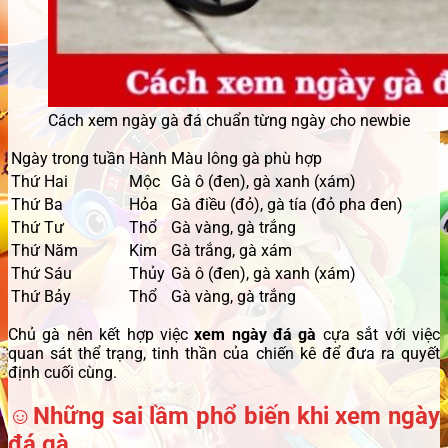
Cách xem ngày gà đá chuẩn từng ngày cho newbie
Ngày trong tuần
Hành
Màu lông gà phù hợp
Thứ Hai
Mộc
Gà ô (đen), gà xanh (xám)
Thứ Ba
Hỏa
Gà điều (đỏ), gà tía (đỏ pha đen)
Thứ Tư
Thổ
Gà vàng, gà trắng
Thứ Năm
Kim
Gà trắng, gà xám
Thứ Sáu
Thủy
Gà ô (đen), gà xanh (xám)
Thứ Bảy
Thổ
Gà vàng, gà trắng
Chủ gà nên kết hợp việc
xem ngày đá gà
cựa sắt với việc
quan sát thể trạng, tinh thần của chiến kê để đưa ra quyết
định cuối cùng.
☺️Những sai lầm phổ biến khi xem ngày
đá gà