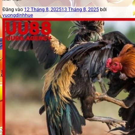
Đăng vào
12 Tháng 8, 2025
13 Tháng 8, 2025
bởi
vuongdinhhue