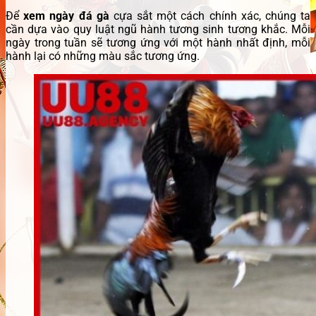
Để
xem ngày đá gà
cựa sắt một cách chính xác, chúng ta
cần dựa vào quy luật ngũ hành tương sinh tương khắc. Mỗi
ngày trong tuần sẽ tương ứng với một hành nhất định, mỗi
hành lại có những màu sắc tương ứng.