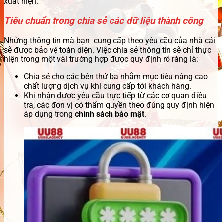
xuất hiện.
Tiêu chuẩn trong chia sẻ các dữ liệu thành công
Những thông tin mà bạn cung cấp theo yêu cầu của nhà cái
sẽ được bảo vệ toàn diện. Việc chia sẻ thông tin sẽ chỉ thực
hiện trong một vài trường hợp được quy định rõ ràng là:
Chia sẻ cho các bên thứ ba nhằm mục tiêu nâng cao
chất lượng dịch vụ khi cung cấp tới khách hàng.
Khi nhận được yêu cầu trực tiếp từ các cơ quan điều
tra, các đơn vị có thẩm quyền theo đúng quy định hiện
áp dụng trong
chính sách bảo mật
.