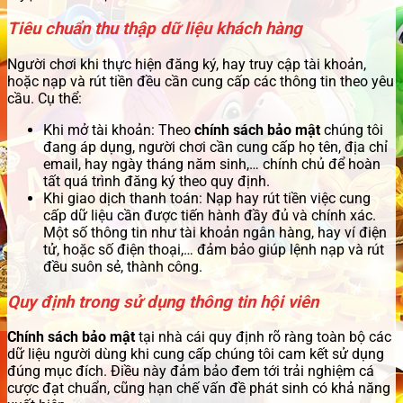
Tiêu chuẩn thu thập dữ liệu khách hàng
Người chơi khi thực hiện đăng ký, hay truy cập tài khoản,
hoặc nạp và rút tiền đều cần cung cấp các thông tin theo yêu
cầu. Cụ thể:
Khi mở tài khoản: Theo
chính sách bảo mật
chúng tôi
đang áp dụng, người chơi cần cung cấp họ tên, địa chỉ
email, hay ngày tháng năm sinh,… chính chủ để hoàn
tất quá trình đăng ký theo quy định.
Khi giao dịch thanh toán: Nạp hay rút tiền việc cung
cấp dữ liệu cần được tiến hành đầy đủ và chính xác.
Một số thông tin như tài khoản ngân hàng, hay ví điện
tử, hoặc số điện thoại,… đảm bảo giúp lệnh nạp và rút
đều suôn sẻ, thành công.
Quy định trong sử dụng thông tin hội viên
Chính sách bảo mật
tại nhà cái quy định rõ ràng toàn bộ các
dữ liệu người dùng khi cung cấp chúng tôi cam kết sử dụng
đúng mục đích. Điều này đảm bảo đem tới trải nghiệm cá
cược đạt chuẩn, cũng hạn chế vấn đề phát sinh có khả năng