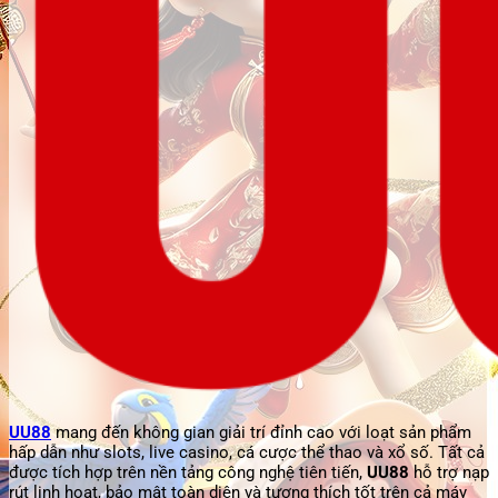
UU88
mang đến không gian giải trí đỉnh cao với loạt sản phẩm
hấp dẫn như slots, live casino, cá cược thể thao và xổ số. Tất cả
được tích hợp trên nền tảng công nghệ tiên tiến,
UU88
hỗ trợ nạp
rút linh hoạt, bảo mật toàn diện và tương thích tốt trên cả máy