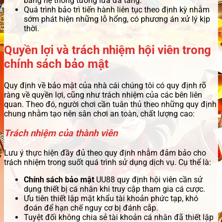
bằng hệ thống tường lửa đa tầng.
Quá trình bảo trì tiến hành liên tục theo định kỳ nhằm
sớm phát hiện những lỗ hổng, có phương án xử lý kịp
thời.
Quyền lợi và trách nhiệm hội viên trong
chính sách bảo mật
Quy định về bảo mật của nhà cái chúng tôi có quy định rõ
ràng về quyền lợi, cũng như trách nhiệm của các bên liên
quan. Theo đó, người chơi cần tuân thủ theo những quy định
chung nhằm tạo nên sân chơi an toàn, chất lượng cao:
Trách nhiệm của thành viên
Lưu ý thực hiện đầy đủ theo quy định nhằm đảm bảo cho
trách nhiệm trong suốt quá trình sử dụng dịch vụ. Cụ thể là:
Chính sách bảo mật
UU88 quy định hội viên cần sử
dụng thiết bị cá nhân khi truy cập tham gia cá cược.
Ưu tiên thiết lập mật khẩu tài khoản phức tạp, khó
đoán để hạn chế nguy cơ bị đánh cắp.
Tuyệt đối không chia sẻ tài khoản cá nhân đã thiết lập