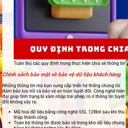
Tuân thủ các quy định trong thực hiện chia sẻ thông tin
Chính sách bảo mật về bảo vệ dữ liệu khách hàng
Những thông tin mà bạn cung cấp triển hệ thống chúng tôi
đảm bảo lưu trữ và bảo vệ an toàn tuyệt đối. Công nghệ hiện
đại giúp tình trạng bị xâm nhập trái phép, rò rỉ thông tin tuyệt
đối không xảy ra:
Mã hoá dữ liệu bằng công nghệ SSL 128bit sau khi thu
thập thành công.
Toàn bộ thông tin được bảo vệ trong kho dữ liệu chung