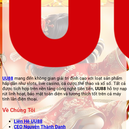
UU88
mang đến không gian giải trí đỉnh cao với loạt sản phẩm
hấp dẫn như slots, live casino, cá cược thể thao và xổ số. Tất cả
được tích hợp trên nền tảng công nghệ tiên tiến,
UU88
hỗ trợ nạp
rút linh hoạt, bảo mật toàn diện và tương thích tốt trên cả máy
tính lẫn điện thoại.
Về Chúng Tôi
Liên Hệ UU88
CEO Nguyễn Thành Danh