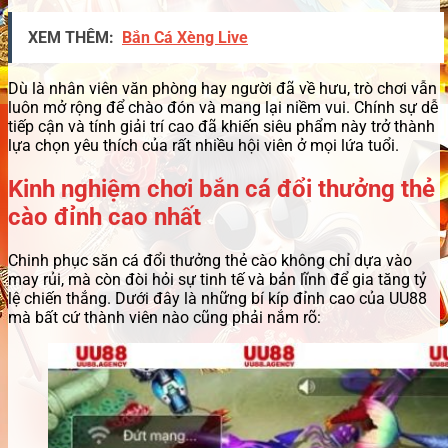
XEM THÊM:
Bắn Cá Xèng Live
Dù là nhân viên văn phòng hay người đã về hưu, trò chơi vẫn
luôn mở rộng để chào đón và mang lại niềm vui. Chính sự dễ
tiếp cận và tính giải trí cao đã khiến siêu phẩm này trở thành
lựa chọn yêu thích của rất nhiều hội viên ở mọi lứa tuổi.
Kinh nghiệm chơi bắn cá đổi thưởng thẻ
cào đỉnh cao nhất
Chinh phục săn cá đổi thưởng thẻ cào không chỉ dựa vào
may rủi, mà còn đòi hỏi sự tinh tế và bản lĩnh để gia tăng tỷ
lệ chiến thắng. Dưới đây là những bí kíp đỉnh cao của UU88
mà bất cứ thành viên nào cũng phải nắm rõ: