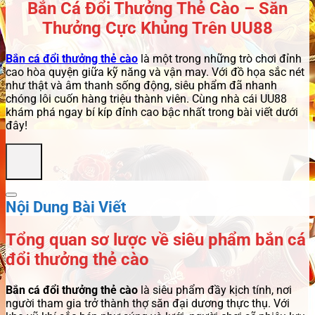
Bắn Cá Đổi Thưởng Thẻ Cào – Săn
Thưởng Cực Khủng Trên UU88
Bắn cá đổi thưởng thẻ cào
là một trong những trò chơi đỉnh
cao hòa quyện giữa kỹ năng và vận may. Với đồ họa sắc nét
như thật và âm thanh sống động, siêu phẩm đã nhanh
chóng lôi cuốn hàng triệu thành viên. Cùng nhà cái UU88
khám phá ngay bí kíp đỉnh cao bậc nhất trong bài viết dưới
đây!
Nội Dung Bài Viết
Tổng quan sơ lược về siêu phẩm bắn cá
đổi thưởng thẻ cào
Bắn cá đổi thưởng thẻ cào
là siêu phẩm đầy kịch tính, nơi
người tham gia trở thành thợ săn đại dương thực thụ. Với