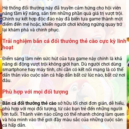
Hệ thống đổi thưởng này đã truyền cảm hứng cho hội viên
nâng tầm kỹ năng, săn tìm những phần quà giá trị vượt trội.
Chính sự kết hợp độc đáo này đã biến tựa game thành một
điểm đến mê hoặc, khiến người chơi không ngừng quay trở
lại khám phá và chinh phục.
Trải nghiệm bắn cá đổi thưởng thẻ cào cực kỳ linh
hoạt
Điểm sáng làm nên sức hút của tựa game này chính là khả
năng di động vượt trội không giới hạn. Dù người chơi dùng
smartphone hay máy tính, chỉ cần có kết nối mạng là có thể
dấn thân vào cuộc săn cá hấp dẫn bất cứ lúc nào, bất cứ nơi
đâu.
Phù hợp với mọi đối tượng
Bắn cá đổi thưởng thẻ cào
sở hữu lối chơi đơn giản, dễ hiểu,
phù hợp với mọi đối tượng, từ các bạn trẻ đến những người
lớn tuổi. Thành viên nào cũng có thể nhanh chóng làm quen
và hòa mình vào thế giới đầy màu sắc của những cuộc săn
cá hấp dẫn.