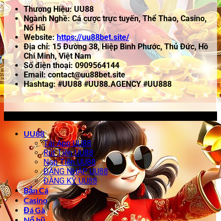
Thương Hiệu: UU88
Ngành Nghề: Cá cược trực tuyến, Thể Thao, Casino,
Nổ Hũ
Website:
https://uu88bet.site/
Địa chỉ: 15 Đường 38, Hiệp Bình Phước, Thủ Đức, Hồ
Chí Minh, Việt Nam
Số điện thoại: 0909564144
Email:
contact@uu88bet.site
Hashtag: #UU88 #UU88.AGENCY #UU888
UU88
UU88
Tải App UU88
Rút Tiền UU88
Nạp Tiền UU88
ĐĂNG NHẬP UU88
ĐĂNG KÝ UU88
Bắn Cá
Casino
Đá Gà
Nổ hũ