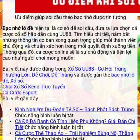
Ưu điểm giúp soi cầu theo bạc nhớ được tin tưởng
Bạc nhớ lô đề
hiện tại là cơ sở để soi cầu, đưa ra lựa chọn cá
cược xổ số hấp dẫn cùng UU88. Tìm hiểu chi tiết, nắm bắt
những thông tin cơ bản song quan trọng giúp mỗi thành viên
chủ động và chuẩn xác hơn trong mỗi quyết định xuống tiền.
Thông qua đó, cá cược online sẽ là sự chủ động và tiện lợi
cao như người chơi mong muốn.
Bài viết này được đăng trong
Xổ Số UU88 - Cơ Hội Trúng
Thưởng Lớn, Dễ Chơi, Dễ Thắng
và được gắn thẻ
bạc nhớ lô
đề
,
Xổ số
.
Chơi Xổ Số Keno Trực Tuyến
Cá Cược Esport
Bài viết gần đây
Kinh Nghiệm Dự Đoán Tỷ Số – Bách Phát Bách Trúng
ở
Chức năng bình luận bị tắt
Kinh
Cá Độ Đá Banh Có Tính Hiệp Phụ Không? Giải Đáp Chi
Nghiệm
ở
Tiết
Chức năng bình luận bị tắt
Dự
Cá
Cá Cược Thể Thao Ảo – Trải Nghiệm Bùng Nổ, Thắng
Đoán
Độ
ở
Lớn!
Chức năng bình luận bị tắt