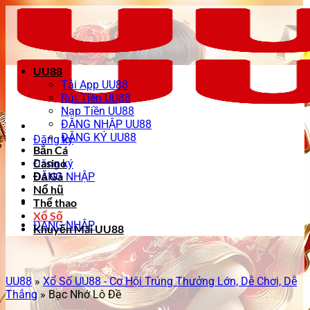
Bỏ
qua
nội
dung
UU88
Tải App UU88
Rút Tiền UU88
Nạp Tiền UU88
ĐĂNG NHẬP UU88
ĐĂNG KÝ UU88
Đăng ký
Bắn Cá
Casino
Đăng ký
Đá Gà
ĐĂNG NHẬP
Nổ hũ
Thể thao
Xổ Số
ĐĂNG NHẬP
Khuyến Mãi UU88
UU88
»
Xổ Số UU88 - Cơ Hội Trúng Thưởng Lớn, Dễ Chơi, Dễ
Thắng
»
Bạc Nhớ Lô Đề