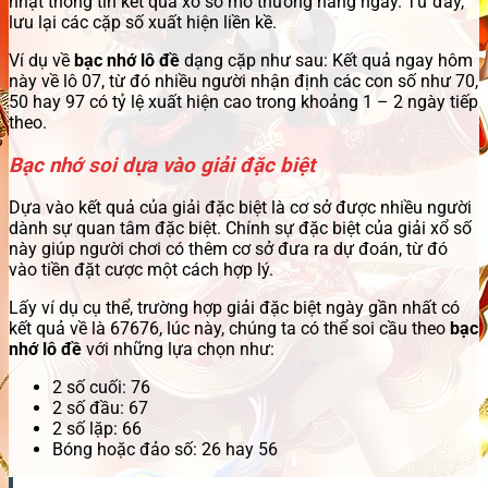
nhật thông tin kết quả xổ số mở thưởng hàng ngày. Từ đây,
lưu lại các cặp số xuất hiện liền kề.
Ví dụ về
bạc nhớ lô đề
dạng cặp như sau: Kết quả ngay hôm
này về lô 07, từ đó nhiều người nhận định các con số như 70,
50 hay 97 có tỷ lệ xuất hiện cao trong khoảng 1 – 2 ngày tiếp
theo.
Bạc nhớ soi dựa vào giải đặc biệt
Dựa vào kết quả của giải đặc biệt là cơ sở được nhiều người
dành sự quan tâm đặc biệt. Chính sự đặc biệt của giải xổ số
này giúp người chơi có thêm cơ sở đưa ra dự đoán, từ đó
vào tiền đặt cược một cách hợp lý.
Lấy ví dụ cụ thể, trường hợp giải đặc biệt ngày gần nhất có
kết quả về là 67676, lúc này, chúng ta có thể soi cầu theo
bạc
nhớ lô đề
với những lựa chọn như:
2 số cuối: 76
2 số đầu: 67
2 số lặp: 66
Bóng hoặc đảo số: 26 hay 56