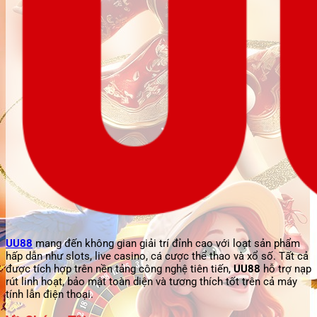
Kèo
Khủng
Hấp
Dẫn
UU88
mang đến không gian giải trí đỉnh cao với loạt sản phẩm
hấp dẫn như slots, live casino, cá cược thể thao và xổ số. Tất cả
được tích hợp trên nền tảng công nghệ tiên tiến,
UU88
hỗ trợ nạp
rút linh hoạt, bảo mật toàn diện và tương thích tốt trên cả máy
tính lẫn điện thoại.