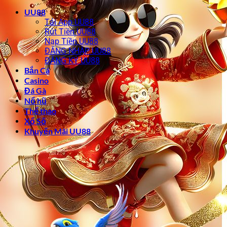
UU88
Tải App UU88
Rút Tiền UU88
Nạp Tiền UU88
ĐĂNG NHẬP UU88
ĐĂNG KÝ UU88
Bắn Cá
Casino
Đá Gà
Nổ hũ
Thể thao
Xổ Số
Khuyến Mãi UU88