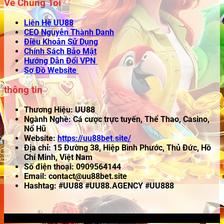
Về Chúng Tôi
Liên Hệ UU88
CEO Nguyễn Thành Danh
Điều Khoản Sử Dụng
Chính Sách Bảo Mật
Hướng Dẫn Đổi VPN
Sơ Đồ Website
thông tin
Thương Hiệu: UU88
Ngành Nghề: Cá cược trực tuyến, Thể Thao, Casino,
Nổ Hũ
Website:
https://uu88bet.site/
Địa chỉ: 15 Đường 38, Hiệp Bình Phước, Thủ Đức, Hồ
Chí Minh, Việt Nam
Số điện thoại: 0909564144
Email:
contact@uu88bet.site
Hashtag: #UU88 #UU88.AGENCY #UU888
UU88